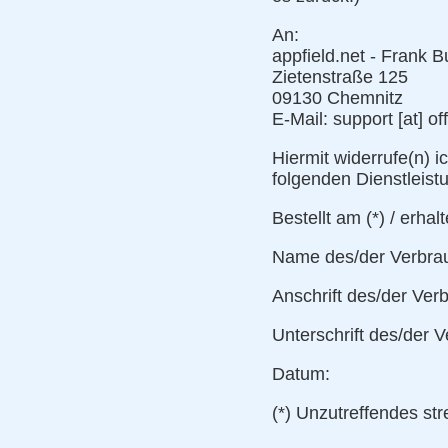
An:
appfield.net - Frank B
Zietenstraße 125
09130 Chemnitz
E-Mail: support [at] of
Hiermit widerrufe(n) i
folgenden Dienstleis
Bestellt am (*) / erhal
Name des/der Verbrau
Anschrift des/der Verb
Unterschrift des/der V
Datum:
(*) Unzutreffendes str