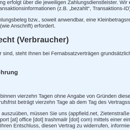
 erfolgt über die jeweiligen Zahlungsdienstleister. Wir 
nsaktionsinformationen (z.B. „bezahlt“, Transaktions-ID)
hlungsbeleg bzw., soweit anwendbar, eine Kleinbetragsr
wie Anschrift) erfordert.
echt (Verbraucher)
sind, steht Ihnen bei Fernabsatzverträgen grundsätzlich
ehrung
 binnen vierzehn Tagen ohne Angabe von Gründen diese
rufsfrist beträgt vierzehn Tage ab dem Tag des Vertrags
 auszuüben, müssen Sie uns (appfield.net, Zietenstraß
ort [at] office [dot] trashmailr [dot] com) mittels einer e
 Ihren Entschluss, diesen Vertrag zu widerrufen, informie