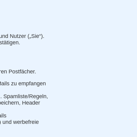
nd Nutzer („Sie“).
stätigen.
ren Postfächer.
Mails zu empfangen
. Spamliste/Regeln,
peichern, Header
ils
) und werbefreie