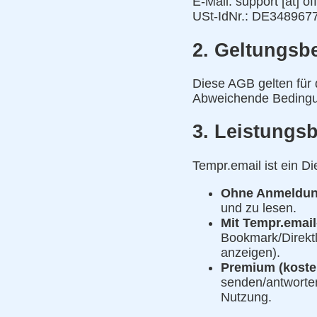
E-Mail: support [at] of
USt-IdNr.: DE348967
2. Geltungsb
Diese AGB gelten für 
Abweichende Bedingung
3. Leistungs
Tempr.email ist ein D
Ohne Anmeldun
und zu lesen.
Mit Tempr.email
Bookmark/Direkt
anzeigen).
Premium (kosten
senden/antworten
Nutzung.