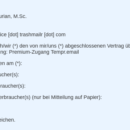
urian, M.Sc.
fice [dot] trashmailr [dot] com
ch/wir (*) den von mir/uns (*) abgeschlossenen Vertrag ü
tung: Premium-Zugang Tempr.email
ten am (*):
cher(s):
raucher(s):
erbraucher(s) (nur bei Mitteilung auf Papier):
eichen.