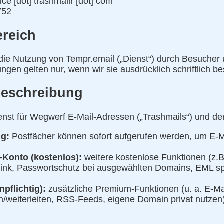
fice [dot] trashmailr [dot] com
752
ereich
die Nutzung von Tempr.email („Dienst“) durch Besucher u
en gelten nur, wenn wir sie ausdrücklich schriftlich be
beschreibung
ienst für Wegwerf E-Mail-Adressen („Trashmails“) und de
g:
Postfächer können sofort aufgerufen werden, um E-
-Konto (kostenlos):
weitere kostenlose Funktionen (z.B
link, Passwortschutz bei ausgewählten Domains, EML s
pflichtig):
zusätzliche Premium-Funktionen (u. a. E-Ma
/weiterleiten, RSS-Feeds, eigene Domain privat nutzen