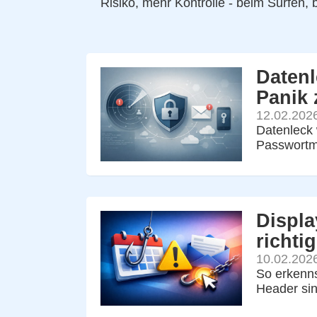
Risiko, mehr Kontrolle - beim Surfen, 
Datenl
Panik 
12.02.202
Datenleck 
Passwortm
Displa
richtig
10.02.202
So erkenns
Header sin