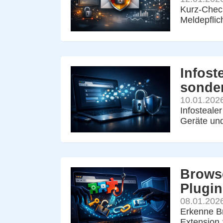
Kurz-Check
Meldepflic
Infost
sonder
10.01.202
Infosteale
Geräte und
Browse
Plugin
08.01.202
Erkenne Br
Extension