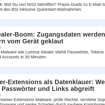
: Bist Du von NIS2 betroffen? Praxis-Guide zu E-Mail-
ht des BSI inklusive Quickstart-Maßnahmen.
ealer-Boom: Zugangsdaten werden 
n vom Gerät geklaut
6
r Malware wie Lumma Stealer stiehlt Passwörter, Tokens u
 Accounts in 30 Minuten.
r-Extensions als Datenklauer: We
 Passwörter und Links abgreift
6
owser-Extensions Malware, prüfe Rechte, verstehe Sup
 Spyware und senke Schaden durch saubere Kontohygie