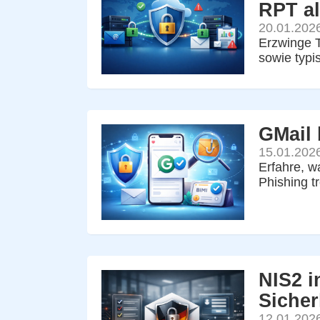
RPT al
20.01.202
Erzwinge T
sowie typi
GMail 
15.01.202
Erfahre, w
Phishing t
NIS2 i
Sicher
12.01.202