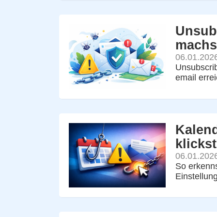
Unsub
machst
06.01.202
Unsubscrib
email errei
Kalend
klickst
06.01.202
So erkenns
Einstellun