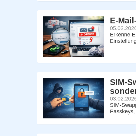
E-Mail
05.02.202
Erkenne Em
Einstellun
SIM-Sw
sonder
03.02.202
SIM-Swapp
Passkeys, 