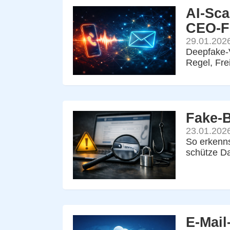
AI-Sca
CEO-F
29.01.202
Deepfake-V
Regel, Fre
Fake-
23.01.202
So erkenns
schütze Da
E-Mail