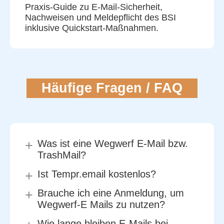
Praxis-Guide zu E-Mail-Sicherheit,
Nachweisen und Meldepflicht des BSI
inklusive Quickstart-Maßnahmen.
Häufige Fragen / FAQ
+
Was ist eine Wegwerf E-Mail bzw.
TrashMail?
+
Ist Tempr.email kostenlos?
Eine Wegwerf E-Mail ist eine temporäre
+
Brauche ich eine Anmeldung, um
E-Mail-Adresse, die Du nur für kurze
Ja. Das Erstellen und Nutzen von
Wegwerf-E Mails zu nutzen?
Zeit nutzt. Sie nimmt E-Mails entgegen,
Wegwerf E-Mails sowie das Lesen
etwa für Registrierungen oder
Wie lange bleiben E-Mails bei
der eingehenden E-Mails ist