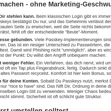
machen - ohne Marketing-Geschwu
Dir stehlen kann.
Beim klassischen Login gibt es immer
skeys bestätigst Du nur, und das Geheimnis verlässt dei
bauten Seite zu erwischen, weil die Seite nichts bekomm
ätst, fehlt oft der entscheidende "Beute"-Moment.
dresse gebunden.
Viele Passkey-Implementierungen sind s
ren. Das ist ein riesiger Unterschied zu Passwörtern, die
ltest. Damit wird Phishing nicht "unmöglich", aber es wird
 ist der Punkt: Du willst den Angriff unbequem machen.
 weniger Fehler.
Ein Verfahren, das dich nervt, wird um
d oft ein Tap plus Fingerabdruck, fertig. Dadurch sinkt 
ltes Passwort recycelst. Komfort ist hier kein Bonus, so
 für deine Konten.
Sobald Du Passkeys nutzt, merkst 
nur "nice to have" sind. Das hilft Dir, Ordnung in deine dig
enselben Login-Stil zu verwenden. Weniger Chaos bedeute
cht stimmt. Sicherheit ist oft schlicht gute Struktur.
st umstellen solltest