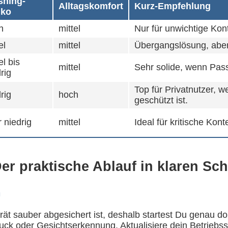
shing-
Alltagskomfort
Kurz-Empfehlung
iko
h
mittel
Nur für unwichtige Kon
el
mittel
Übergangslösung, aber 
el bis
mittel
Sehr solide, wenn Pas
rig
Top für Privatnutzer, 
rig
hoch
geschützt ist.
 niedrig
mittel
Ideal für kritische Kon
er praktische Ablauf in klaren Sch
n
t sauber abgesichert ist, deshalb startest Du genau dort
druck oder Gesichtserkennung. Aktualisiere dein Betriebs