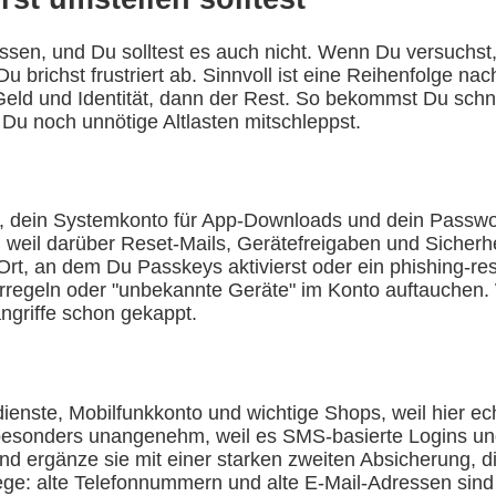
fassen, und Du solltest es auch nicht. Wenn Du versuch
richst frustriert ab. Sinnvoll ist eine Reihenfolge nach
eld und Identität, dann der Rest. So bekommst Du schn
Du noch unnötige Altlasten mitschleppst.
 dein Systemkonto für App-Downloads und dein Passwort
es, weil darüber Reset-Mails, Gerätefreigaben und Siche
Ort, an dem Du Passkeys aktivierst oder ein phishing-res
lterregeln oder "unbekannte Geräte" im Konto auftauchen
angriffe schon gekappt.
nste, Mobilfunkkonto und wichtige Shops, weil hier ec
t besonders unangenehm, weil es SMS-basierte Logins u
d ergänze sie mit einer starken zweiten Absicherung, di
ge: alte Telefonnummern und alte E-Mail-Adressen sind