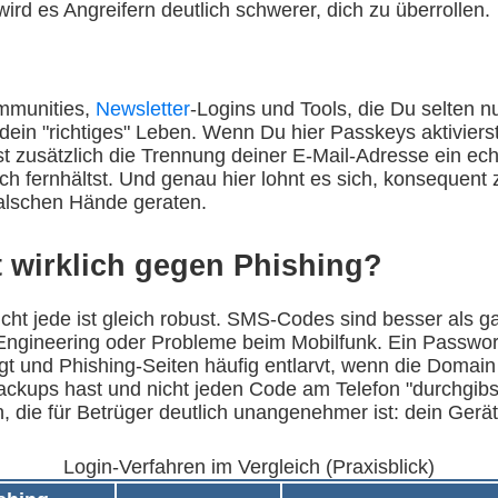
rd es Angreifern deutlich schwerer, dich zu überrollen.
mmunities,
Newsletter
-Logins und Tools, die Du selten nu
 dein "richtiges" Leben. Wenn Du hier Passkeys aktivierst, 
ist zusätzlich die Trennung deiner E-Mail-Adresse ein e
fernhältst. Und genau hier lohnt es sich, konsequent zu 
alschen Hände geraten.
t wirklich gegen Phishing?
cht jede ist gleich robust. SMS-Codes sind besser als gar
l Engineering oder Probleme beim Mobilfunk. Ein Passwort
ugt und Phishing-Seiten häufig entlarvt, wenn die Domain
ckups hast und nicht jeden Code am Telefon "durchgibst"
, die für Betrüger deutlich unangenehmer ist: dein Gerät
Login-Verfahren im Vergleich (Praxisblick)