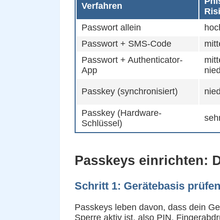
Phi
Verfahren
Ris
Passwort allein
hoc
Passwort + SMS-Code
mitt
Passwort + Authenticator-
mitt
App
nied
Passkey (synchronisiert)
nied
Passkey (Hardware-
sehr
Schlüssel)
Passkeys einrichten: D
Schritt 1: Gerätebasis prüfe
Passkeys leben davon, dass dein Gerä
Sperre aktiv ist, also PIN, Fingerab