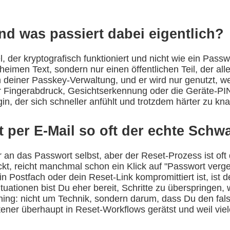
nd was passiert dabei eigentlich?
el, der kryptografisch funktioniert und nicht wie ein Pas
eimen Text, sondern nur einen öffentlichen Teil, der allei
n deiner Passkey-Verwaltung, und er wird nur genutzt, we
er Fingerabdruck, Gesichtserkennung oder die Geräte-PI
gin, der sich schneller anfühlt und trotzdem härter zu kna
per E-Mail so oft der echte Schw
 an das Passwort selbst, aber der Reset-Prozess ist oft 
ockt, reicht manchmal schon ein Klick auf "Passwort verg
n Postfach oder dein Reset-Link kompromittiert ist, ist 
uationen bist Du eher bereit, Schritte zu überspringen, 
shing: nicht um Technik, sondern darum, dass Du den f
ener überhaupt in Reset-Workflows gerätst und weil viele