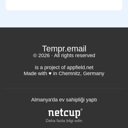
ancak hassas veriler için son derece
Tempr.email spam e-posta göndermez.
güvenli bir çözümün yerini tutmaz. Yer
Ancak, spam gönderenler, e-postanın
imi bağlantılarını veya RSS akışlarını
Tempr.email'den gelmiş gibi
paylaşsanız bile, başkaları posta
görünmesini sağlamak için herhangi bir
kutunuza erişebilir.
gönderen adresini taklit edebilirler.
Tempr.email
© 2026 · All rights reserved
is a project of appfield.net
Made with ♥️ in Chemnitz, Germany
Almanya'da ev sahipliği yaptı
Daha fazla bilgi edin