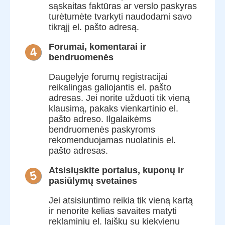
sąskaitas faktūras ar verslo paskyras
turėtumėte tvarkyti naudodami savo
tikrąjį el. pašto adresą.
Forumai, komentarai ir
4
bendruomenės
Daugelyje forumų registracijai
reikalingas galiojantis el. pašto
adresas. Jei norite užduoti tik vieną
klausimą, pakaks vienkartinio el.
pašto adreso. Ilgalaikėms
bendruomenės paskyroms
rekomenduojamas nuolatinis el.
pašto adresas.
Atsisiųskite portalus, kuponų ir
5
pasiūlymų svetaines
Jei atsisiuntimo reikia tik vieną kartą
ir nenorite kelias savaites matyti
reklaminių el. laiškų su kiekvienu