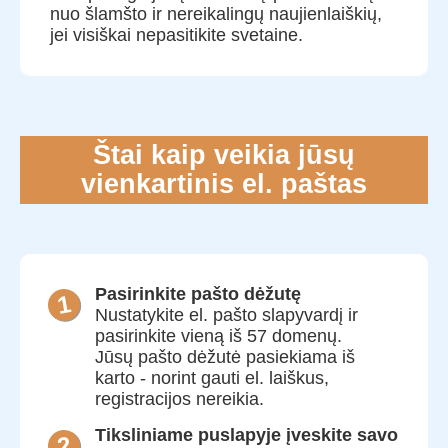
nuo šlamšto ir nereikalingų naujienlaiškių,
jei visiškai nepasitikite svetaine.
Štai kaip veikia jūsų
vienkartinis el. paštas
Pasirinkite pašto dėžutę
Nustatykite el. pašto slapyvardį ir
pasirinkite vieną iš 57 domenų.
Jūsų pašto dėžutė pasiekiama iš
karto - norint gauti el. laiškus,
registracijos nereikia.
Tiksliniame puslapyje įveskite savo