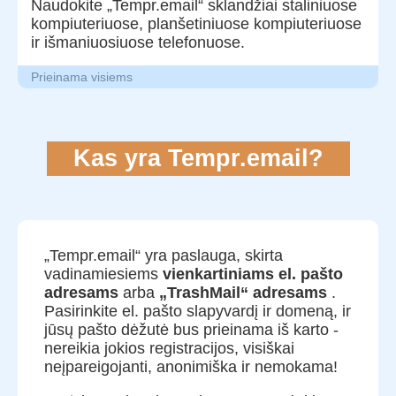
Naudokite „Tempr.email“ sklandžiai staliniuose
kompiuteriuose, planšetiniuose kompiuteriuose
ir išmaniuosiuose telefonuose.
Prieinama visiems
Kas yra Tempr.email?
„Tempr.email“ yra paslauga, skirta
vadinamiesiems
vienkartiniams el. pašto
adresams
arba
„TrashMail“ adresams
.
Pasirinkite el. pašto slapyvardį ir domeną, ir
jūsų pašto dėžutė bus prieinama iš karto -
nereikia jokios registracijos, visiškai
neįpareigojanti, anonimiška ir nemokama!