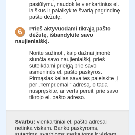
pasiūlymu, naudokite vienkartinius el.
laiškus ir palaikykite švarią pagrindinę
pašto dėžutę.
Prieš aktyvuodami tikrąją pašto
6
dėžutę, išbandykite savo
naujienlaiškį.
Norite sužinoti, kaip dažnai įmonė
siunčia savo naujienlaiškį, prieš
suteikdami prieigą prie savo
asmeninės el. pašto paskyros.
Pirmąsias kelias savaites paleiskite jį
per „Tempr.email“ adresą, o tada
nuspręskite, ar verta pereiti prie savo
tikrojo el. pašto adreso.
Svarbu:
vienkartiniai el. pašto adresai
netinka viskam. Banko paskyroms,
sutartims, svarbioms sąskaitoms ir viskam,