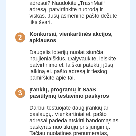
adresui? Naudokite „TrashMail“
adresą, patvirtinkite nuorodą ir
viskas. Jūsų asmeninė pašto dėžutė
liks švari.
Konkursai, vienkartinės akcijos,
2
apklausos
Daugelis loterijų nuolat siunčia
naujienlaiškius. Dalyvaukite, leiskite
patvirtinimo el. laiškui patekti į jūsų
laikiną el. pašto adresą ir tiesiog
pamirškite apie tai.
Įrankių, programų ir SaaS
3
pasiūlymų testavimo paskyros
Darbui testuojate daug įrankių ar
paslaugų. Vienkartiniai el. pašto
adresai padeda atskirti bandomąsias
paskyras nuo tikrųjų prisijungimų.
Tačiau nuolatines prenumeratas,