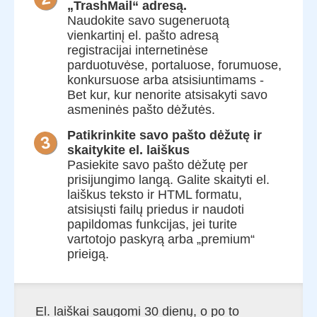
„TrashMail“ adresą.
Naudokite savo sugeneruotą
vienkartinį el. pašto adresą
registracijai internetinėse
parduotuvėse, portaluose, forumuose,
konkursuose arba atsisiuntimams -
Bet kur, kur nenorite atsisakyti savo
asmeninės pašto dėžutės.
Patikrinkite savo pašto dėžutę ir
skaitykite el. laiškus
Pasiekite savo pašto dėžutę per
prisijungimo langą. Galite skaityti el.
laiškus teksto ir HTML formatu,
atsisiųsti failų priedus ir naudoti
papildomas funkcijas, jei turite
vartotojo paskyrą arba „premium“
prieigą.
El. laiškai saugomi 30 dienų, o po to