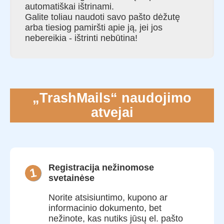
automatiškai ištrinami.
Galite toliau naudoti savo pašto dėžutę
arba tiesiog pamiršti apie ją, jei jos
nebereikia - ištrinti nebūtina!
„TrashMails“ naudojimo
atvejai
Registracija nežinomose
1
svetainėse
Norite atsisiuntimo, kupono ar
informacinio dokumento, bet
nežinote, kas nutiks jūsų el. pašto