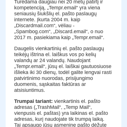
Turėdama daugiau nei 20 metų patirtį ir
kompetenciją, „Tempr.email“ yra viena
seniausių šiukšlių el. pašto paslaugų
internete. Įkurta 2004 m. kaip
„Discardmail.com“, vėliau -
„Spambog.com“, „Discard.email“, o nuo
2017 m. pasiekiama kaip „Tempr.email“.
Daugelis vienkartinių el. pašto paslaugų
teikėjų ištrina el. laiškus vos po kelių
valandų ar 24 valandų. Naudojant
„Tempr.email“, jūsų el. laiškai gautuosiuose
išlieka iki 30 dienų, todėl galite lengvai rasti
patvirtinimo nuorodas, prisijungimo
duomenis, sąskaitas faktūras ar
atsisiuntimus.
Trumpai tariant:
vienkartinis el. pašto
adresas („TrashMail“, „Temp Mail“,
vienpusis el. paštas) yra laikinas el. pašto
adresas, kurį naudojate tik trumpą laiką.
Tai apsaugo jūsų asmeninę pašto dėžutę