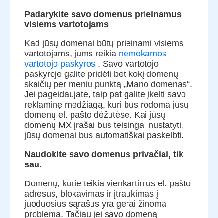
Padarykite savo domenus prieinamus
visiems vartotojams
Kad jūsų domenai būtų prieinami visiems
vartotojams, jums reikia
nemokamos
vartotojo paskyros
. Savo vartotojo
paskyroje galite pridėti bet kokį domenų
skaičių per meniu punktą „Mano domenas“.
Jei pageidaujate, taip pat galite įkelti savo
reklaminę medžiagą, kuri bus rodoma jūsų
domenų el. pašto dėžutėse. Kai jūsų
domenų MX įrašai bus teisingai nustatyti,
jūsų domenai bus automatiškai paskelbti.
Naudokite savo domenus privačiai, tik
sau.
Domenų, kurie teikia vienkartinius el. pašto
adresus, blokavimas ir įtraukimas į
juoduosius sąrašus yra gerai žinoma
problema. Tačiau jei savo domeną