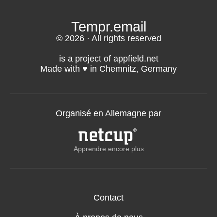
mail.
courriel provient de Tempr.email.
Tempr.email
© 2026 · All rights reserved
is a project of appfield.net
Made with ♥️ in Chemnitz, Germany
Organisé en Allemagne par
Apprendre encore plus
Contact