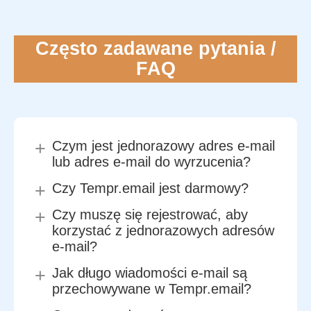
Często zadawane pytania /
FAQ
+
Czym jest jednorazowy adres e-mail
lub adres e-mail do wyrzucenia?
+
Czy Tempr.email jest darmowy?
Jednorazowy adres e-mail to
+
Czy muszę się rejestrować, aby
tymczasowy adres, którego używasz
Tak. Tworzenie i używanie
korzystać z jednorazowych adresów
tylko przez krótki czas. Odbiera on
jednorazowych wiadomości e-mail, a
wiadomości e-mail, na przykład
e-mail?
także czytanie wiadomości
dotyczące rejestracji lub pobierania,
przychodzących, jest bezpłatne i
+
Jak długo wiadomości e-mail są
chroniąc w ten sposób Twoją
Nie. Możesz od razu korzystać ze
możliwe bez rejestracji. Dodatkowe
przechowywane w Tempr.email?
prawdziwą skrzynkę pocztową przed
skrzynek pocztowych i odbierać
funkcje wymagają konta
spamem i niepotrzebnymi