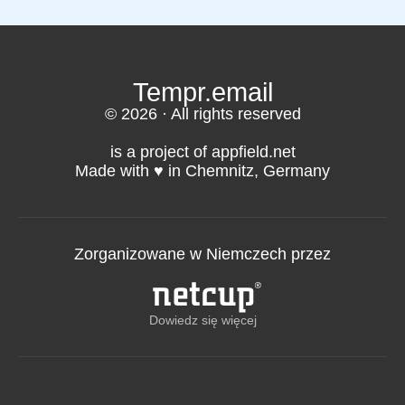
uzyskać dostęp do Twojej skrzynki
adres nadawcy, aby wyglądało na to, że
pocztowej.
wiadomość pochodzi z Tempr.email.
Tempr.email
© 2026 · All rights reserved
is a project of appfield.net
Made with ♥️ in Chemnitz, Germany
Zorganizowane w Niemczech przez
Dowiedz się więcej