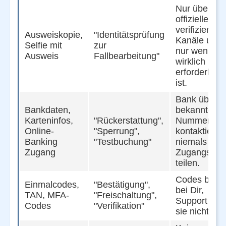
Nur über
offizielle,
verifizierte
Ausweiskopie,
"Identitätsprüfung
Kanäle und
Selfie mit
zur
nur wenn es
Ausweis
Fallbearbeitung"
wirklich
erforderlich
ist.
Bank über
Bankdaten,
bekannte
Karteninfos,
"Rückerstattung",
Nummer
Online-
"Sperrung",
kontaktieren
Banking
"Testbuchung"
niemals
Zugang
Zugangsdat
teilen.
Codes bleib
Einmalcodes,
"Bestätigung",
bei Dir,
TAN, MFA-
"Freischaltung",
Support frag
Codes
"Verifikation"
sie nicht ab.