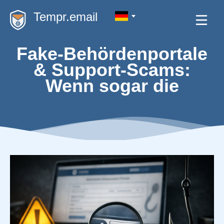
Tempr.email
Fake-Behördenportale
& Support-Scams:
Wenn sogar die