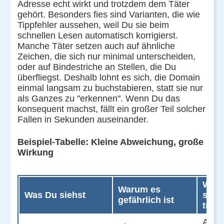
Adresse echt wirkt und trotzdem dem Täter
gehört. Besonders fies sind Varianten, die wie
Tippfehler aussehen, weil Du sie beim
schnellen Lesen automatisch korrigierst.
Manche Täter setzen auch auf ähnliche
Zeichen, die sich nur minimal unterscheiden,
oder auf Bindestriche an Stellen, die Du
überfliegst. Deshalb lohnt es sich, die Domain
einmal langsam zu buchstabieren, statt sie nur
als Ganzes zu "erkennen". Wenn Du das
konsequent machst, fällt ein großer Teil solcher
Fallen in Sekunden auseinander.
Beispiel-Tabelle: Kleine Abweichung, große
Wirkung
Was
Warum es
Was Du siehst
stat
gefährlich ist
tust
Adre