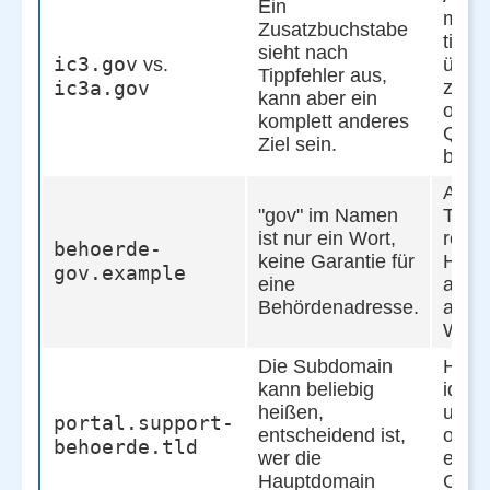
Ein
manu
Zusatzbuchstabe
tippe
sieht nach
ic3.gov
vs.
über 
Tippfehler aus,
ic3a.gov
zweit
kann aber ein
offizi
komplett anderes
Quel
Ziel sein.
bestä
Auf e
"gov" im Namen
TLD 
ist nur ein Wort,
regist
behoerde-
keine Garantie für
Haup
gov.example
eine
achte
Behördenadresse.
auf
Werb
Die Subdomain
Haup
kann beliebig
ident
heißen,
und p
portal.support-
entscheidend ist,
ob si
behoerde.tld
wer die
echt
Hauptdomain
Organ