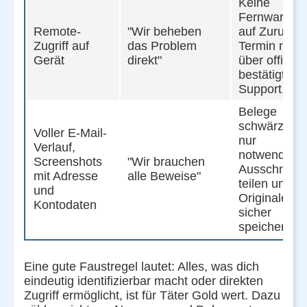
Keine
Fernwartun
Remote-
"Wir beheben
auf Zuruf,
Zugriff auf
das Problem
Termin nur
Gerät
direkt"
über offiziell
bestätigten
Support.
Belege
schwärzen,
Voller E-Mail-
nur
Verlauf,
notwendige
Screenshots
"Wir brauchen
Ausschnitte
mit Adresse
alle Beweise"
teilen und
und
Originale
Kontodaten
sicher
speichern.
Eine gute Faustregel lautet: Alles, was dich
eindeutig identifizierbar macht oder direkten
Zugriff ermöglicht, ist für Täter Gold wert. Dazu