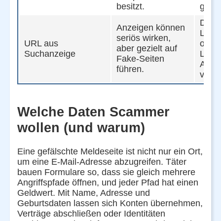
besitzt.
gehör
Direk
Anzeigen können
Lese
seriös wirken,
URL aus
oder o
aber gezielt auf
Suchanzeige
Links
Fake-Seiten
Anze
führen.
verm
Welche Daten Scammer
wollen (und warum)
Eine gefälschte Meldeseite ist nicht nur ein Ort,
um eine E-Mail-Adresse abzugreifen. Täter
bauen Formulare so, dass sie gleich mehrere
Angriffspfade öffnen, und jeder Pfad hat einen
Geldwert. Mit Name, Adresse und
Geburtsdaten lassen sich Konten übernehmen,
Verträge abschließen oder Identitäten