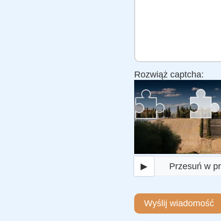
Rozwiąż captcha:
▶
Przesuń w p
Wyślij wiadomość