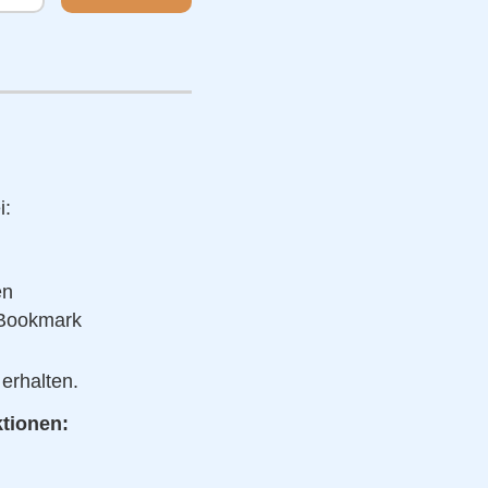
i:
en
 Bookmark
erhalten.
ktionen: