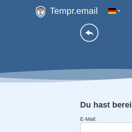
Tempr.email
Du hast berei
E-Mail: