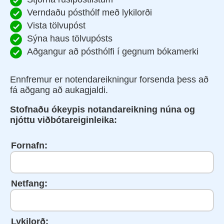
Verndaðu pósthólf með lykilorði
Vista tölvupóst
Sýna haus tölvupósts
Aðgangur að pósthólfi í gegnum bókamerki
Ennfremur er notendareikningur forsenda þess að
fá aðgang að aukagjaldi.
Stofnaðu ókeypis notandareikning núna og
njóttu viðbótareiginleika:
Fornafn:
Netfang:
Lykilorð: