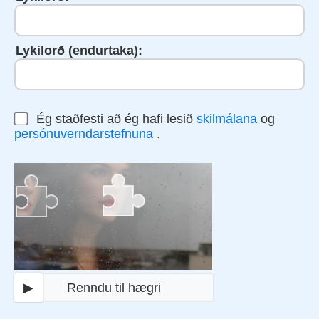
Lykilorð (endurtaka):
Ég staðfesti að ég hafi lesið
skilmálana
og
persónuverndarstefnuna
.
▶
Renndu til hægri