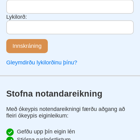
Lykilorð:
Innskráning
Gleymdirðu lykilorðinu þínu?
Stofna notandareikning
Með ókeypis notendareikningi færðu aðgang að
fleiri ókeypis eiginleikum:
Gefðu upp þín eigin lén
Stjórna ruslpóstlistum