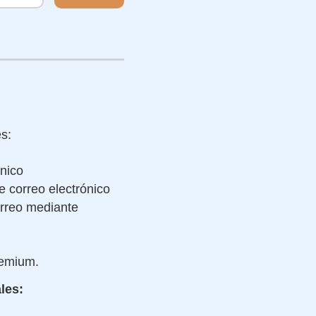
s:
ónico
 correo electrónico
rreo mediante
remium.
les: