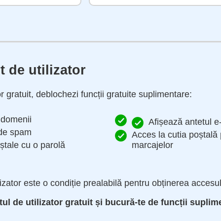
 de utilizator
r gratuit, deblochezi funcții gratuite suplimentare:
e domenii
Afișează antetul e
e de spam
Acces la cutia poștală 
oștale cu o parolă
marcajelor
ilizator este o condiție prealabilă pentru obținerea acces
l de utilizator gratuit și bucură-te de funcții suplim