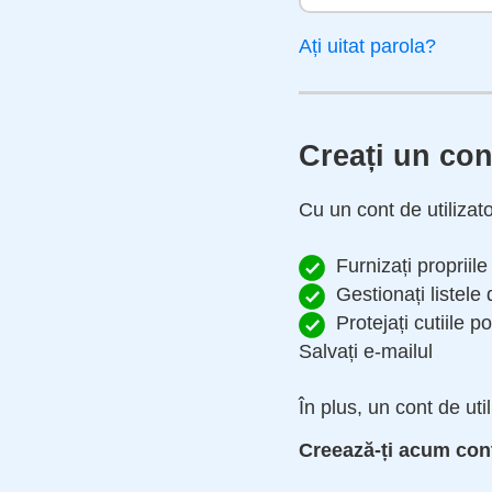
Ați uitat parola?
Creați un cont
Cu un cont de utilizato
Furnizați propriil
Gestionați listel
Protejați cutiile p
Salvați e-mailul
În plus, un cont de ut
Creează-ți acum contu