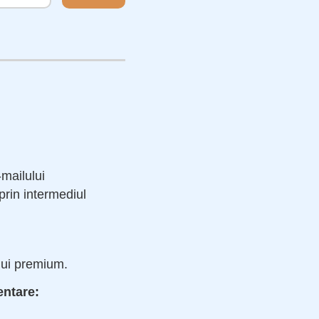
-mailului
prin intermediul
ului premium.
entare: