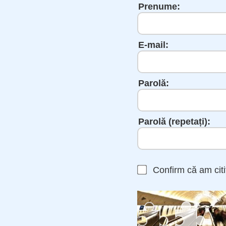
Prenume:
E-mail:
Parolă:
Parolă (repetați):
Confirm că am cit