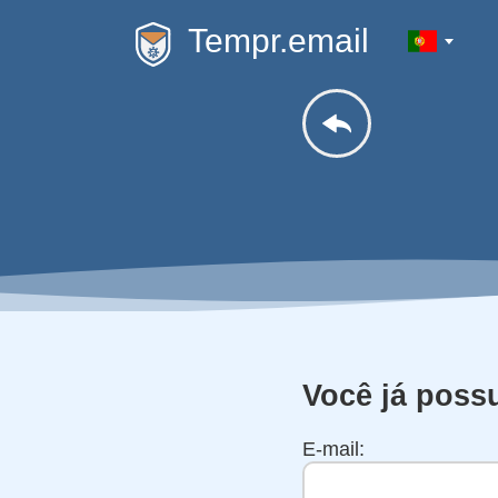
Tempr.email
Você já poss
E-mail: