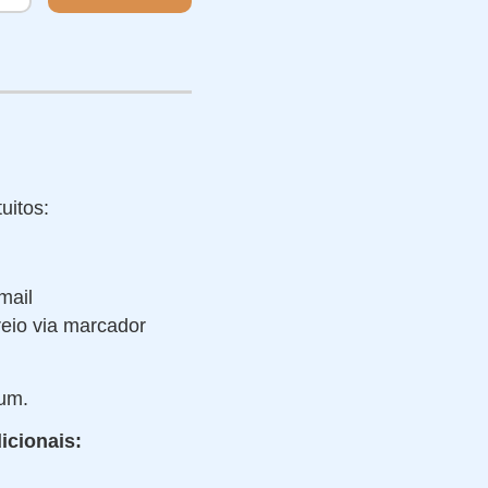
uitos:
mail
reio via marcador
ium.
dicionais: