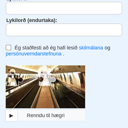
Lykilorð (endurtaka):
Ég staðfesti að ég hafi lesið
skilmálana
og
persónuverndarstefnuna
.
▶
Renndu til hægri