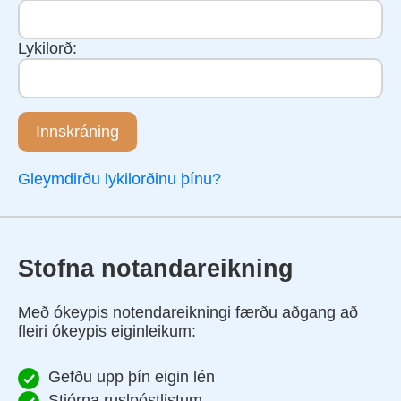
Lykilorð:
Innskráning
Gleymdirðu lykilorðinu þínu?
Stofna notandareikning
Með ókeypis notendareikningi færðu aðgang að
fleiri ókeypis eiginleikum:
Gefðu upp þín eigin lén
Stjórna ruslpóstlistum