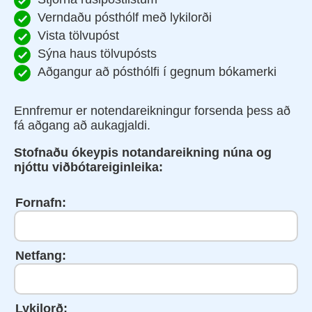
Verndaðu pósthólf með lykilorði
Vista tölvupóst
Sýna haus tölvupósts
Aðgangur að pósthólfi í gegnum bókamerki
Ennfremur er notendareikningur forsenda þess að
fá aðgang að aukagjaldi.
Stofnaðu ókeypis notandareikning núna og
njóttu viðbótareiginleika:
Fornafn:
Netfang:
Lykilorð: