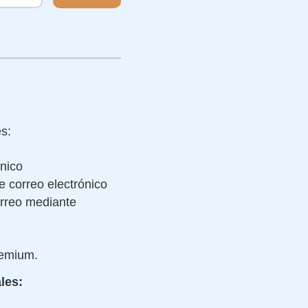
s:
ónico
 correo electrónico
rreo mediante
remium.
les: