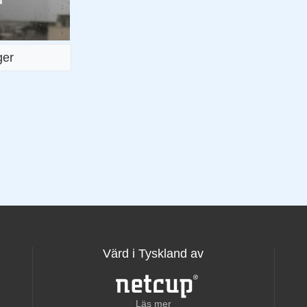
ger
Värd i Tyskland av
Läs mer