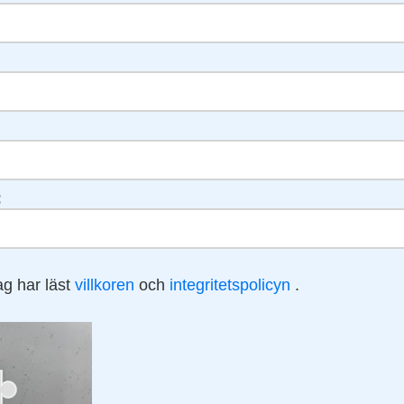
:
ag har läst
villkoren
och
integritetspolicyn
.