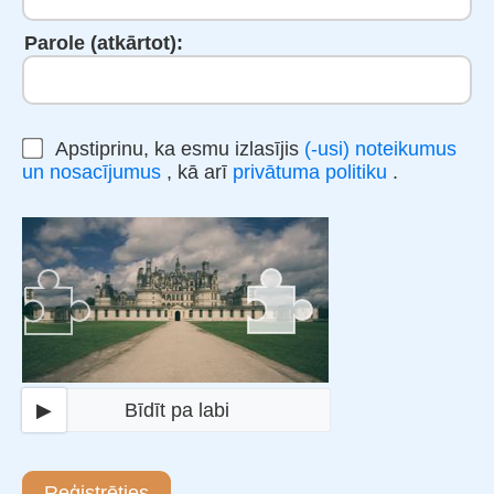
Parole (atkārtot):
Apstiprinu, ka esmu izlasījis
(-usi) noteikumus
un nosacījumus
, kā arī
privātuma politiku
.
▶
Bīdīt pa labi
Reģistrēties