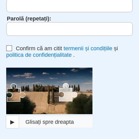
Parolă (repetați):
Confirm că am citit
termenii și condițiile
și
politica de confidențialitate
.
▶
Glisați spre dreapta