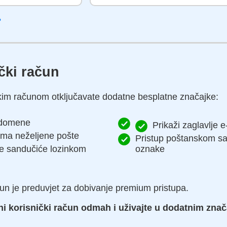
?
ički račun
kim računom otključavate dodatne besplatne značajke:
e domene
Prikaži zaglavlje 
ima neželjene pošte
Pristup poštanskom s
ke sandučiće lozinkom
oznake
čun je preduvjet za dobivanje premium pristupa.
tni korisnički račun odmah i uživajte u dodatnim zna