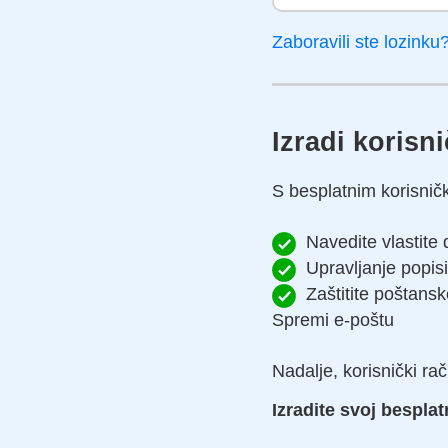
Zaboravili ste lozinku
Izradi korisn
S besplatnim korisnič
Navedite vlastit
Upravljanje popis
Zaštitite poštans
Spremi e-poštu
Nadalje, korisnički ra
Izradite svoj bespla