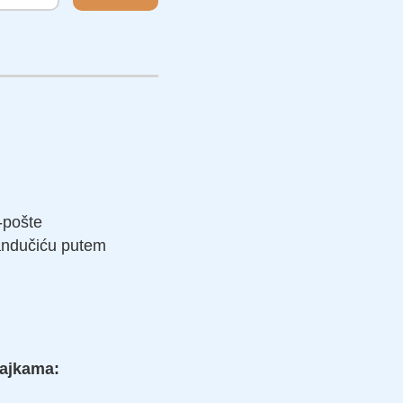
e-pošte
andučiću putem
čajkama: