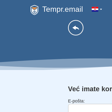
Tempr.email
Već imate kor
E-pošta: