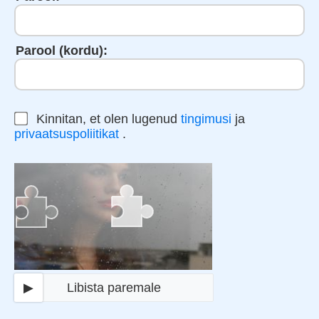
Parool (kordu):
Kinnitan, et olen lugenud
tingimusi
ja
privaatsuspoliitikat
.
▶
Libista paremale