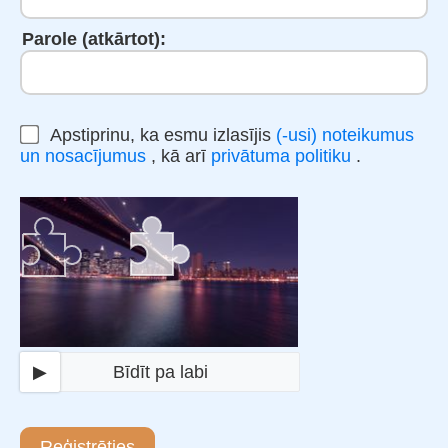
Parole (atkārtot):
Apstiprinu, ka esmu izlasījis
(-usi) noteikumus
un nosacījumus
, kā arī
privātuma politiku
.
▶
Bīdīt pa labi
Reģistrēties