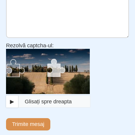
Rezolvă captcha-ul:
▶
Glisați spre dreapta
Trimite mesaj