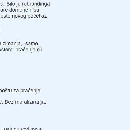
a. Bilo je rebrandinga
Stare domene nisu
mjesto novog početka.
s
reuzimanja, "samo
oštom, praćenjem i
poštu za praćenje.
. Bez moraliziranja.
 i uslugu vodimo s