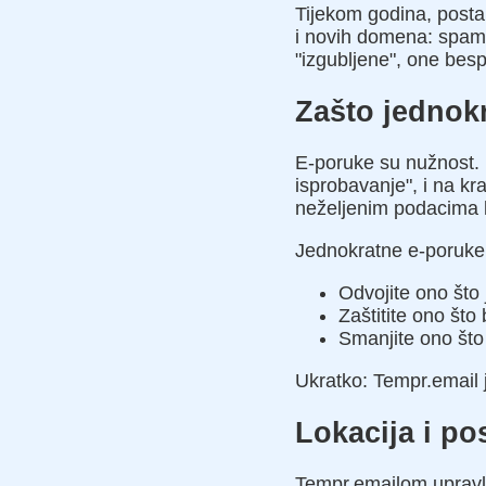
Tijekom godina, postal
i novih domena: spam
"izgubljene", one bes
Zašto jednok
E-poruke su nužnost. 
isprobavanje", i na k
neželjenim podacima 
Jednokratne e-poruke z
Odvojite ono što
Zaštitite ono što 
Smanjite ono što 
Ukratko: Tempr.email 
Lokacija i po
Tempr.emailom upravlj