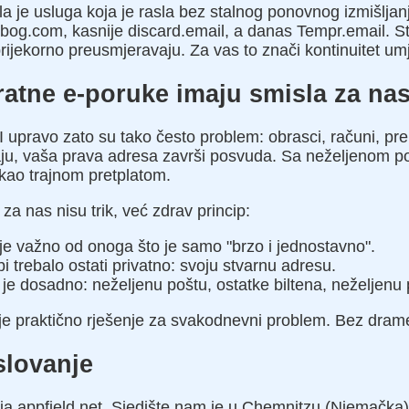
a je usluga koja je rasla bez stalnog ponovnog izmišljanj
bog.com, kasnije discard.email, a danas Tempr.email. 
prijekorno preusmjeravaju. Za vas to znači kontinuitet u
ratne e-poruke imaju smisla za na
I upravo zato su tako često problem: obrasci, računi, p
raju, vaša prava adresa završi posvuda. Sa neželjenom p
kao trajnom pretplatom.
a nas nisu trik, već zdrav princip:
 je važno od onoga što je samo "brzo i jednostavno".
bi trebalo ostati privatno: svoju stvarnu adresu.
je dosadno: neželjenu poštu, ostatke biltena, neželjenu 
je praktično rješenje za svakodnevni problem. Bez drame
slovanje
a appfield.net. Sjedište nam je u Chemnitzu (Njemačka)