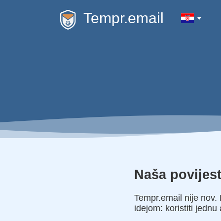
Tempr.email
Naša povijes
Tempr.email nije nov.
idejom: koristiti jednu