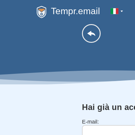
Tempr.email
Hai già un a
E-mail: