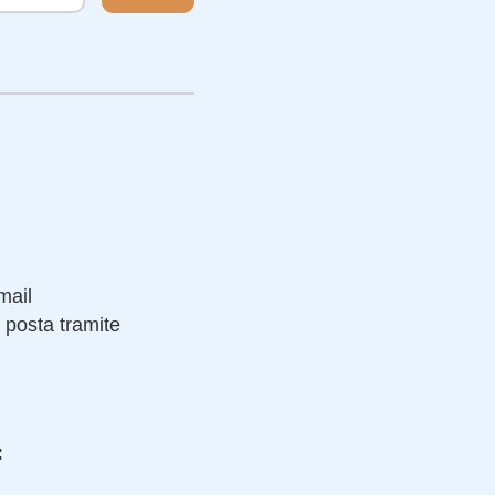
:
mail
 posta tramite
: