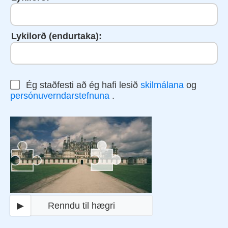
Lykilorð (endurtaka):
Ég staðfesti að ég hafi lesið
skilmálana
og
persónuverndarstefnuna
.
▶
Renndu til hægri