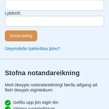
Lykilorð:
Innskráning
Gleymdirðu lykilorðinu þínu?
Stofna notandareikning
Með ókeypis notendareikningi færðu aðgang að
fleiri ókeypis eiginleikum:
Gefðu upp þín eigin lén
Stjórna ruslpóstlistum