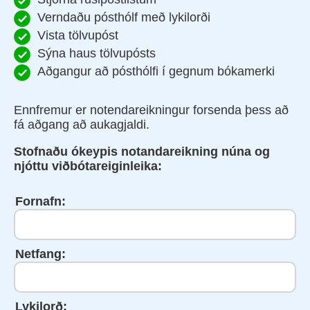
Verndaðu pósthólf með lykilorði
Vista tölvupóst
Sýna haus tölvupósts
Aðgangur að pósthólfi í gegnum bókamerki
Ennfremur er notendareikningur forsenda þess að
fá aðgang að aukagjaldi.
Stofnaðu ókeypis notandareikning núna og
njóttu viðbótareiginleika:
Fornafn:
Netfang:
Lykilorð: