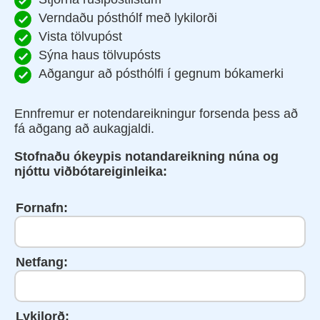
Verndaðu pósthólf með lykilorði
Vista tölvupóst
Sýna haus tölvupósts
Aðgangur að pósthólfi í gegnum bókamerki
Ennfremur er notendareikningur forsenda þess að
fá aðgang að aukagjaldi.
Stofnaðu ókeypis notandareikning núna og
njóttu viðbótareiginleika:
Fornafn:
Netfang:
Lykilorð: