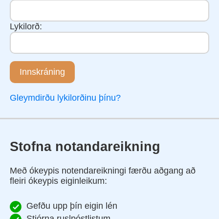
Lykilorð:
Innskráning
Gleymdirðu lykilorðinu þínu?
Stofna notandareikning
Með ókeypis notendareikningi færðu aðgang að
fleiri ókeypis eiginleikum:
Gefðu upp þín eigin lén
Stjórna ruslpóstlistum