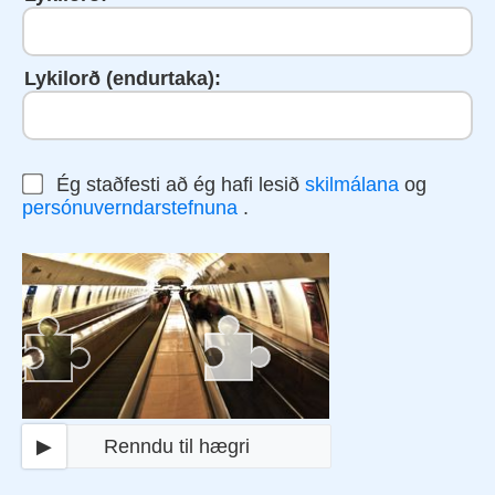
Lykilorð (endurtaka):
Ég staðfesti að ég hafi lesið
skilmálana
og
persónuverndarstefnuna
.
▶
Renndu til hægri