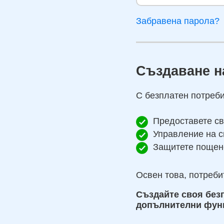
Забравена парола?
Създаване н
С безплатен потреб
Предоставете св
Управление на с
Защитете пощенс
Освен това, потреби
Създайте своя безп
допълнителни фун