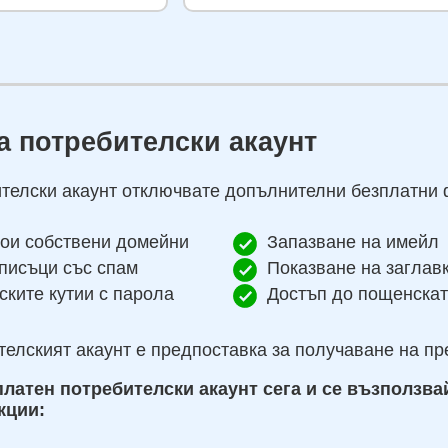
а потребителски акаунт
ителски акаунт отключвате допълнителни безплатни 
ои собствени домейни
Запазване на имейл
писъци със спам
Показване на заглав
ките кутии с парола
Достъп до пощенскат
телският акаунт е предпоставка за получаване на п
латен потребителски акаунт сега и се възползва
кции: