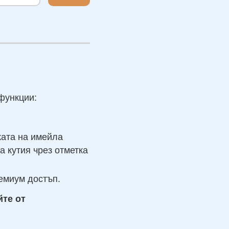
функции:
ката на имейла
а кутия чрез отметка
ремиум достъп.
йте от