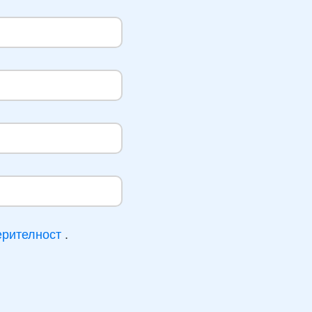
ерителност
.