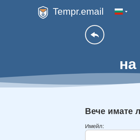
Tempr.email
на
Вече имате 
Имейл: